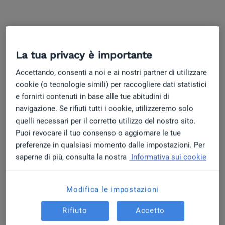
La tua privacy è importante
Accettando, consenti a noi e ai nostri partner di utilizzare
cookie (o tecnologie simili) per raccogliere dati statistici
e fornirti contenuti in base alle tue abitudini di
L'estate non è una pausa. È un
navigazione. Se rifiuti tutti i cookie, utilizzeremo solo
quelli necessari per il corretto utilizzo del nostro sito.
momento strategico.
Puoi revocare il tuo consenso o aggiornare le tue
Claudia Marrocchini
preferenze in qualsiasi momento dalle impostazioni. Per
I pazienti d'estate non prenotano - ma iniziando a
saperne di più, consulta la nostra
Informativa sui cookie
scelgliere. Ecco cosa abbiamo analizzato insieme
durante questo webinar del 5 giugno.
Condividi questo articolo:
Giugno è iniziato da pochi giorni e già si sente: le agende
Modifica le impostazioni
iniziano a rallentare, qualche slot rimane vuoto, e la
Copia il link
tentazione è quella di aspettare settembre per riprendere a
Rifiuto
Accetto
investire sulla propria visibilità online.