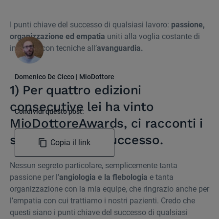
I punti chiave del successo di qualsiasi lavoro:
passione,
organizzazione ed empatia
uniti alla voglia costante di
innovare con tecniche all’
avanguardia.
Domenico De Cicco | MioDottore
1) Per quattro edizioni
consecutive lei ha vinto
Condividi questo post:
MioDottoreAwards, ci racconti i
segreti del suo successo.
Copia il link
Nessun segreto particolare, semplicemente tanta
passione per l’
angiologia e la flebologia
e tanta
organizzazione con la mia equipe, che ringrazio anche per
l’empatia con cui trattiamo i nostri pazienti. Credo che
questi siano i punti chiave del successo di qualsiasi