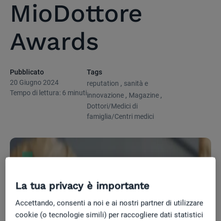
MioDottore
Awards
Pubblicato
Tags
20 Giugno 2024
,
reputation
sanità e
Tempo di lettura: 6 minuti
,
,
innovazione
Magazine
Dottori/Medici di
famiglia/Centri medici
La tua privacy è importante
Accettando, consenti a noi e ai nostri partner di utilizzare
cookie (o tecnologie simili) per raccogliere dati statistici